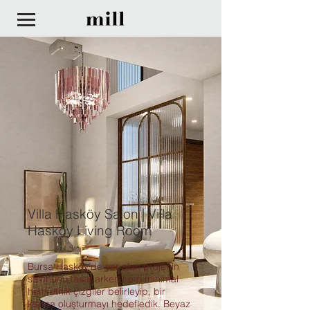
Villa Hasköy Salon | Villa
Hasköy Living Room
Bursa Hasköy’de yer alan projenin
salonunu tasarlarken hem minimal
hem etnik çizgiler belirleyip, bir
karma oluşturmayı hedefledik. Beyaz