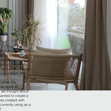
kle evdeki eksiklikler
sıtma sistemleri ile
aksimum verim nasıl
luşturduğu mekanda,
r olduğu mobilyaları
r iş ortaya çıktı!
of all, the
was done at
, we thought about
wanted to create a
as created with
currently using as a
!