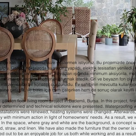
çe katı salon projemizi size göstermek istiyoruz. Bu projemizde önceli
du. Gerekli noktalarda su yalıtımı yapıldı, elektrik tesisatları yeniledi, ı
onrasında ise, ev sahiplerinin ihtiyaçları ışığında minimum aksiyonla, m
ak minimal bir yazlık atmosfer oluşturmak istedik. Gri ve beyazın fon o
l malzemelerle bir konsept oluşturuldu. Ev sahibinin mevcutta kullanıyo
line getirdik, ve bizim için hem çalışırken hem de sonuç olarak keyifli bi
arden floor living room project in Bademli, Bursa. In this project, first 
re determined and technical solutions were presented. Waterproofing 
 installations were renewed, heating systems were changed. Afterwards
 with minimum action in light of homeowners' needs. As a result, we 
In the space, where gray and white are the background, a concept w
d, straw, and linen. We have also made the furniture that the owner is 
ned out to be an enjoyable job for us both while working and as a result