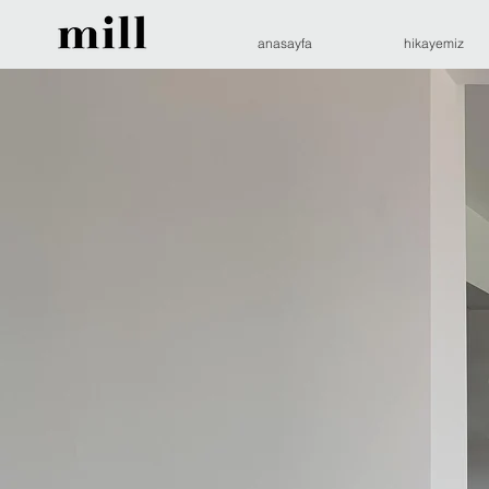
anasayfa
hikayemiz