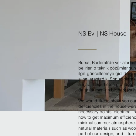
NS Evi | NS House
Bursa, Bademli’de yer alan bah
belirlenip teknik çözümler sunul
ilgili güncellemeye gidildi. S
alınırı araştırdık. Sonuç olar
ahşap, hasır, keten gibi doğa
da tasarımımızın bir parçası ha
We would like to show you our g
deficiencies in the house we
necessary points, electrical
how to get maximum efficiency
minimal summer atmosphere. 
natural materials such as woo
part of our design, and it tur